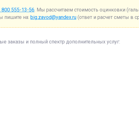
 800 555-13-56
. Мы рассчитаем стоимость оцинковки (гал
ы пишите на:
big.zavod@yandex.ru
(ответ и расчет сметы в с
е заказы и полный спектр дополнительных услуг: