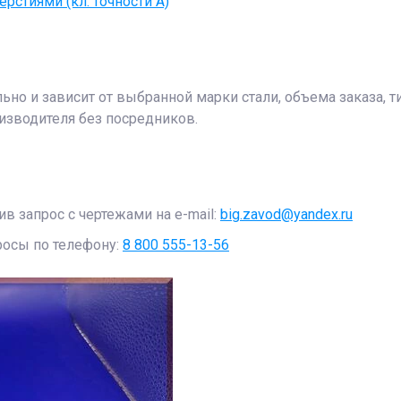
рстиями (кл. точности А)
о и зависит от выбранной марки стали, объема заказа, т
изводителя без посредников.
 запрос с чертежами на e-mail:
big.zavod@yandex.ru
росы по телефону:
8 800 555-13-56