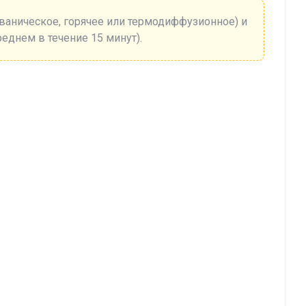
ьваническое, горячее или термодиффузионное) и
реднем в течение 15 минут).