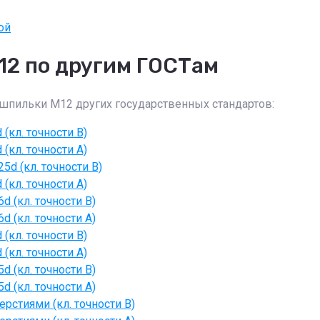
ой
12 по другим ГОСТам
 шпильки М12 других государственных стандартов:
кл. точности В)
кл. точности А)
d (кл. точности В)
кл. точности А)
 (кл. точности В)
 (кл. точности А)
кл. точности В)
кл. точности А)
 (кл. точности В)
 (кл. точности А)
рстиями (кл. точности В)