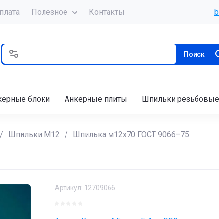
плата
Полезное
Контакты
b
Поиск
керные блоки
Анкерные плиты
Шпильки резьбовые
/
Шпильки М12
/
Шпилька м12х70 ГОСТ 9066–75
а
Артикул:
12709066