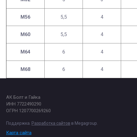
М56
5,5
4
М60
5,5
4
М64
6
4
М68
6
4
АК Болт и Гайка
ИНН 7722490290
ОГРН 1207700269260
Поддержка.
Разработка сайтов
в Megagroup.
Карта сайта