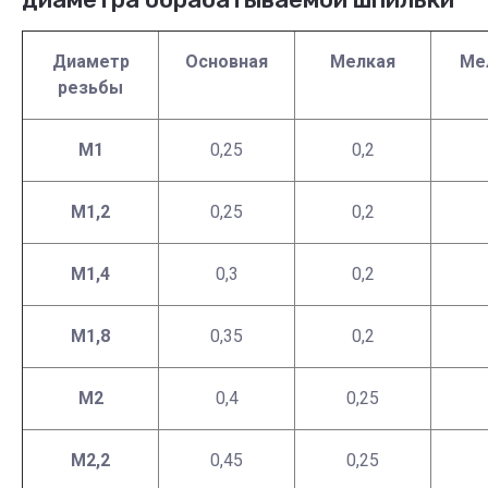
Диаметр
Основная
Мелкая
Ме
резьбы
М1
0,25
0,2
М1,2
0,25
0,2
М1,4
0,3
0,2
М1,8
0,35
0,2
М2
0,4
0,25
М2,2
0,45
0,25