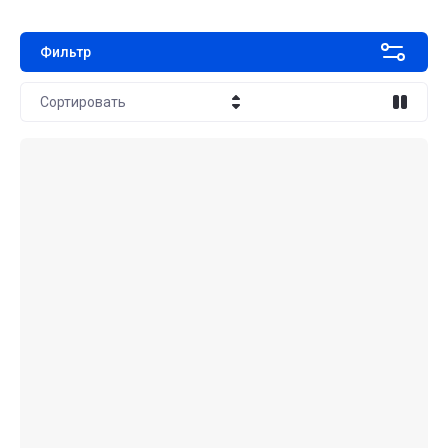
Фильтр
Сортировать
Цена - убывание
Цена - возрастание
Название - Я-А
Название - А-Я