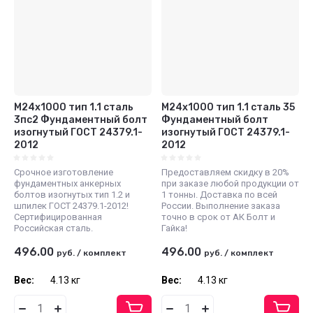
М24x1000 тип 1.1 сталь
М24x1000 тип 1.1 сталь 35
3пс2 Фундаментный болт
Фундаментный болт
изогнутый ГОСТ 24379.1-
изогнутый ГОСТ 24379.1-
2012
2012
Срочное изготовление
Предоставляем скидку в 20%
фундаментных анкерных
при заказе любой продукции от
болтов изогнутых тип 1.2 и
1 тонны. Доставка по всей
шпилек ГОСТ 24379.1-2012!
России. Выполнение заказа
Сертифицированная
точно в срок от АК Болт и
Российская сталь.
Гайка!
496.00
496.00
руб.
/
комплект
руб.
/
комплект
Вес:
4.13 кг
Вес:
4.13 кг