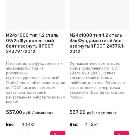
М24x1000 тип 1.2 сталь
М24x1000 тип 1.2 сталь
09г2с Фундаментный
35x Фундаментный болт
болт изогнутый ГОСТ
изогнутый ГОСТ 24379.1-
24379.1-2012
2012
Производство фундаментных
Фундаментные болты всех
анкерных болтов из
типов исполнения по ГОСТ
российских
24379.1-2012(80). Полная
сертифицированных сталей!
комплектация гайками,
Любой сложной сложности как
шайбами, плитами. Возможно
по ГОСТ так и по чертежам
изготовление по чертежам
заказчика. Быстрая и
заказчика. Доставка по всей
качественная работа по низким
России!
ценам!
537.00
537.00
руб.
/
комплект
руб.
/
комплект
Вес:
4.13 кг
Вес:
4.13 кг