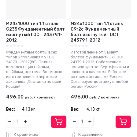
М24x1000 тип 1.1 сталь
М24x1000 тип 1.1 сталь
С235 Фундаментный болт
09г2с Фундаментный
изогнутый ГОСТ 24379.1-
болт изогнутый ГОСТ
2012
24379.1-2012
Фундаментные болты всех
Изготовление от 5 минут
типов исполнения по ГОСТ
болтов фундаментных ГОСТ
24379.1-2012(80). Полная
24379.1-2012. Собственное
комплектация гайками,
производство. Сертификаты и
шайбами, плитами. Возможно
паспорта качества. Работаем
изготовление по чертежам
со всеми регионами России.
заказчика. Доставка по всей
Организуем доставку в любой
России!
регион России!
496.00
496.00
руб.
/
комплект
руб.
/
комплект
Вес:
4.13 кг
Вес:
4.13 кг
К сравнению
К сравнению