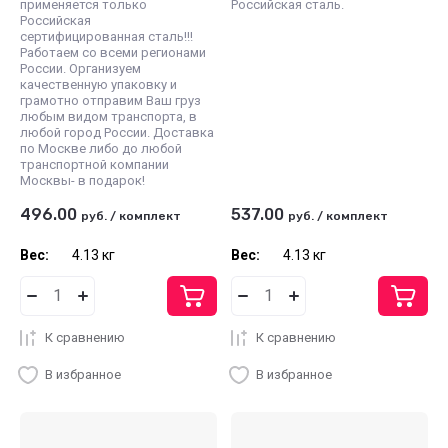
применяется только
Российская сталь.
Российская
сертифицированная сталь!!!
Работаем со всеми регионами
России. Организуем
качественную упаковку и
грамотно отправим Ваш груз
любым видом транспорта, в
любой город России. Доставка
по Москве либо до любой
транспортной компании
Москвы- в подарок!
496.00
537.00
руб.
/
комплект
руб.
/
комплект
Вес:
4.13 кг
Вес:
4.13 кг
К сравнению
К сравнению
В избранное
В избранное