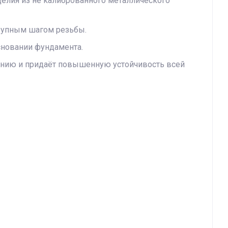
делия из не калиброванного металлического
крупным шагом резьбы.
сновании фундамента.
ванию и придаёт повышенную устойчивость всей