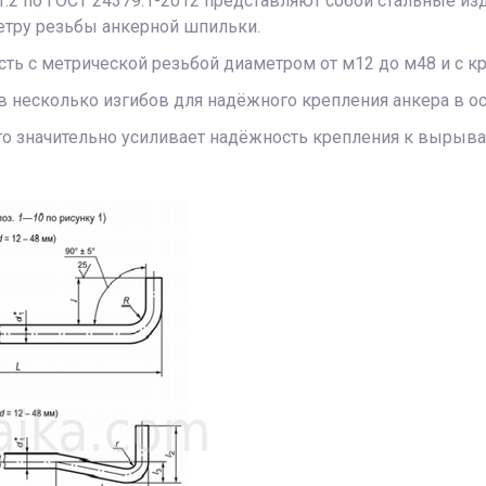
.2 по ГОСТ 24379.1-2012 представляют собой стальные из
метру резьбы анкерной шпильки.
асть с метрической резьбой диаметром от м12 до м48 и с 
 в несколько изгибов для надёжного крепления анкера в о
 это значительно усиливает надёжность крепления к выры