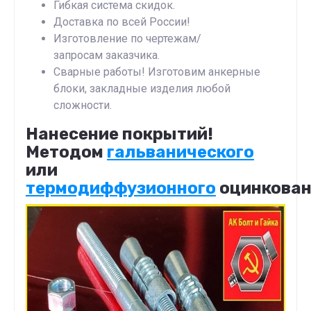
Гибкая система скидок.
Доставка по всей России!
Изготовление по чертежам/
запросам заказчика.
Сварные работы! Изготовим анкерные
блоки, закладные изделия любой
сложности.
Нанесение покрытий!
Методом
гальванического
или
термодиффузионного
оцинкова