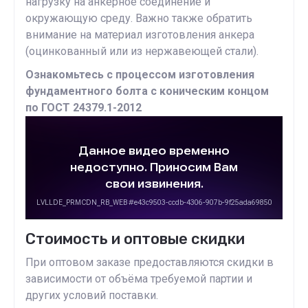
нагрузку на анкерное соединение и
окружающую среду. Важно также обратить
внимание на материал изготовления анкера
(оцинкованный или из нержавеющей стали).
Ознакомьтесь с процессом изготовления
фундаментного болта с коническим концом
по ГОСТ 24379.1-2012
Стоимость и оптовые скидки
При оптовом заказе предоставляются скидки в
зависимости от объёма требуемой партии и
других условий поставки.