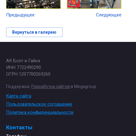
Предыдущее
Следующее
Вернуться в галерею
АК Болт и Гайка
ИНН 7722490290
ОГРН 1207700269260
Поддержка.
Разработка сайтов
в Megagroup.
Карта сайта
Пользовательское соглашение
Политика конфиденциальности
Контакты