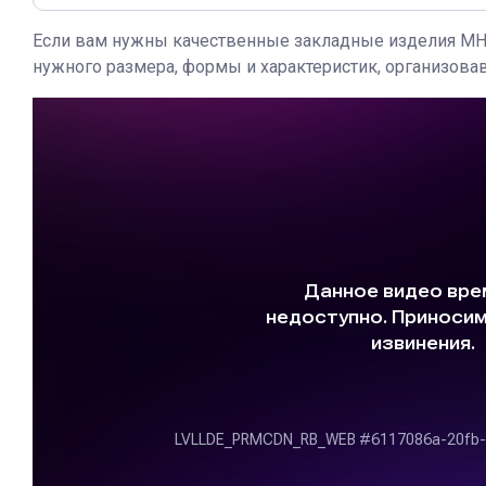
Если вам нужны качественные закладные изделия МН 
нужного размера, формы и характеристик, организов