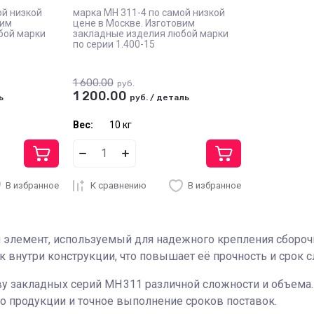
ой низкой
марка МН 311-4 по самой низкой
вим
цене в Москве. Изготовим
бой марки
закладные изделия любой марки
по серии 1.400-15
1 600.00
руб.
1 200.00
ь
руб.
/
деталь
Вес:
10 кг
В избранное
К сравнению
В избранное
й элемент, используемый для надежного крепления сборо
 внутри конструкции, что повышает её прочность и срок 
 закладных серий МН 311 различной сложности и объема. 
о продукции и точное выполнение сроков поставок.