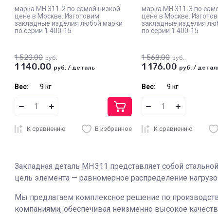
марка МН 311-2 по самой низкой
марка МН 311-3 по сам
цене в Москве. Изготовим
цене в Москве. Изгото
закладные изделия любой марки
закладные изделия лю
по серии 1.400-15
по серии 1.400-15
1 520.00
1 568.00
руб.
руб.
1 140.00
1 176.00
руб.
/
деталь
руб.
/
детал
Вес:
9 кг
Вес:
9 кг
К сравнению
В избранное
К сравнению
Закладная деталь МН 311 представляет собой стально
цель элемента — равномерное распределение нагрузок
Мы предлагаем комплексное решение по производству
компаниями, обеспечивая неизменно высокое качеств