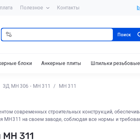
плата
Полезное
Контакты
b
Поиск
керные блоки
Анкерные плиты
Шпильки резьбовые
ЗД МН 306 - МН 311
/
МН 311
нтом современных строительных конструкций, обеспечи
 МН 311 на своем заводе, соблюдая все нормы и требован
 МН 311