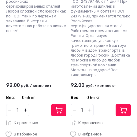
российских
ГОСТ 24379.1-80 от 1 дня!!! При
сертифицированных сталей!
изготовлении шпилек к
Любой сложной сложности как
фундаментным болтам ГОСТ
по ГОСТ так и по чертежам
24379.1-80, применяется только
заказчика. Быстрая и
Российская
качественная работа по низким
сертифицированная сталь!!!
ценам!
Работаем со всеми регионами
России. Организуем
качественную упаковку и
грамотно отправим Ваш груз
любым видом транспорта, в
любой город России. Доставка
по Москве либо до любой
транспортной компании
Москвы - в подарок! Все
типоразмеры.
92.00
92.00
руб.
/
комплект
руб.
/
комплект
Вес:
0.66 кг
Вес:
0.66 кг
К сравнению
К сравнению
В избранное
В избранное