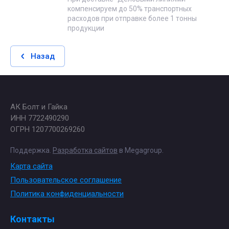
компенсируем до 50% транспортных
расходов при отправке более 1 тонны
продукции
Назад
АК Болт и Гайка
ИНН 7722490290
ОГРН 1207700269260
Поддержка.
Разработка сайтов
в Megagroup.
Карта сайта
Пользовательское соглашение
Политика конфиденциальности
Контакты