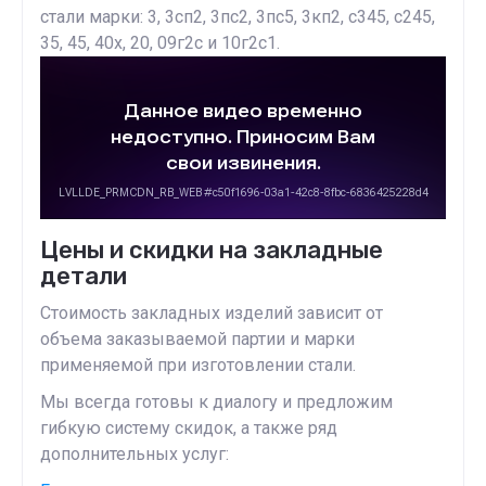
стали марки: 3, 3сп2, 3пс2, 3пс5, 3кп2, с345, с245,
35, 45, 40х, 20, 09г2с и 10г2с1.
Цены и скидки на закладные
детали
Стоимость закладных изделий зависит от
объема заказываемой партии и марки
применяемой при изготовлении стали.
Мы всегда готовы к диалогу и предложим
гибкую систему скидок, а также ряд
дополнительных услуг: