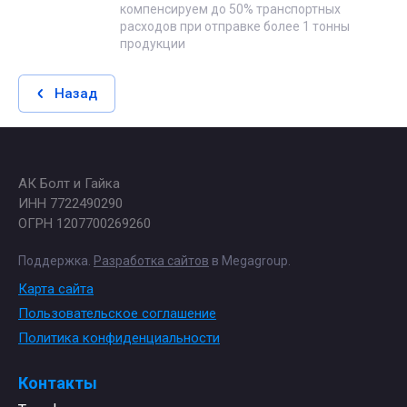
компенсируем до 50% транспортных
расходов при отправке более 1 тонны
продукции
Назад
АК Болт и Гайка
ИНН 7722490290
ОГРН 1207700269260
Поддержка.
Разработка сайтов
в Megagroup.
Карта сайта
Пользовательское соглашение
Политика конфиденциальности
Контакты