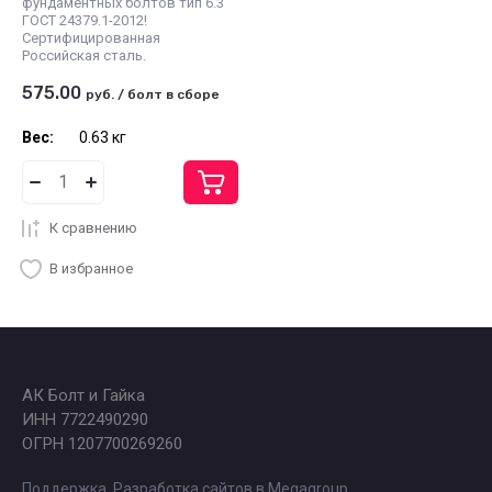
фундаментных болтов тип 6.3
ГОСТ 24379.1-2012!
Сертифицированная
Российская сталь.
575.00
руб.
/
болт в сборе
Вес:
0.63 кг
К сравнению
В избранное
АК Болт и Гайка
ИНН 7722490290
ОГРН 1207700269260
Поддержка.
Разработка сайтов
в Megagroup.