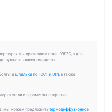
пературах мы применяем сталь 09Г2С, а для
до нужного класса твердости.
 болты и
шпильки по ГОСТ и DIN
, а также
 марка стали и параметры покрытия.
еде, мы можем предложить
термодиффузионное