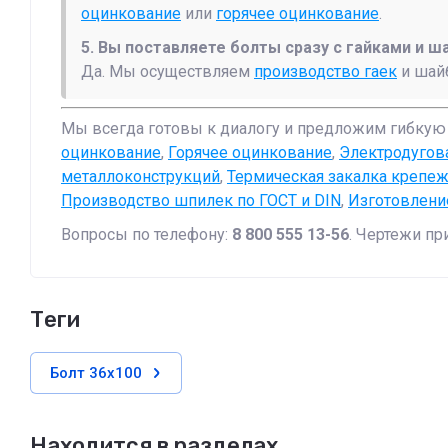
оцинкование
или
горячее оцинкование
.
5. Вы поставляете болты сразу с гайками и 
Да. Мы осуществляем
производство гаек
и шайб
Мы всегда готовы к диалогу и предложим гибкую 
оцинкование
,
Горячее оцинкование
,
Электродугов
металлоконструкций
,
Термическая закалка крепе
Производство шпилек по ГОСТ и DIN
,
Изготовлени
Вопросы по телефону:
8 800 555 13-56
. Чертежи пр
теги
Болт 36х100
Находится в разделах