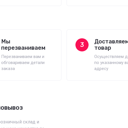
Мы
Доставляе
3
перезваниваем
товар
Перезваниваем вам и
Осуществляем д
обговариваем детали
по указанному в
заказа
адресу
мовывоз
розничный склад и