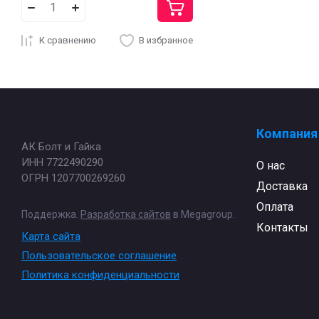
К сравнению
В избранное
Компания
АК Болт и Гайка
ИНН 7722490290
О нас
ОГРН 1207700269260
Доставка
Оплата
Поддержка.
Разработка сайтов
в Megagroup.
Контакты
Карта сайта
Пользовательское соглашение
Политика конфиденциальности