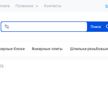
плата
Полезное
Контакты
b
Поиск
керные блоки
Анкерные плиты
Шпильки резьбовые
75