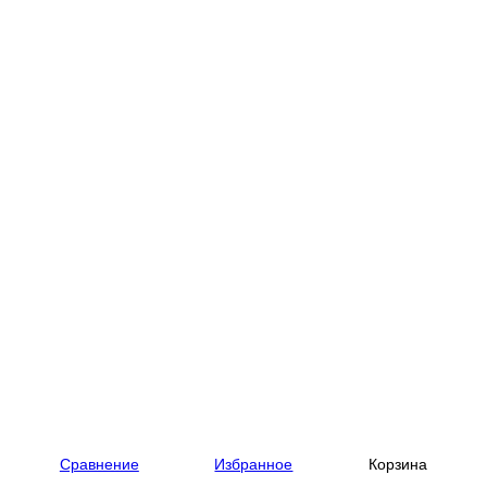
1.170-38 — фотогалерея компании Болт и Гайка
МН 158-3 Унифицированные
закладные изделия
железобетонных конструкций
серия 1.400-15 выпуск 1.170-38
Предыдущее
Следующее
Предыдущее
Следующее
Сравнение
Избранное
Корзина
Вернуться в галерею