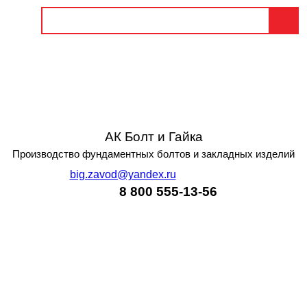
АК Болт и Гайка
Производство фундаментных болтов и закладных изделий
big.zavod@yandex.ru
8 800 555-13-56
Главная
/
О компании
/
МН 158-3 Унифицированные
закладные изделия железобетонных конструкций
серия 1.400-15 выпуск 1.170-38 — фотогалерея
компании Болт и Гайка
/
Фото продукции
/
МН 158-3
Унифицированные закладные изделия
железобетонных конструкций серия 1.400-15 выпуск