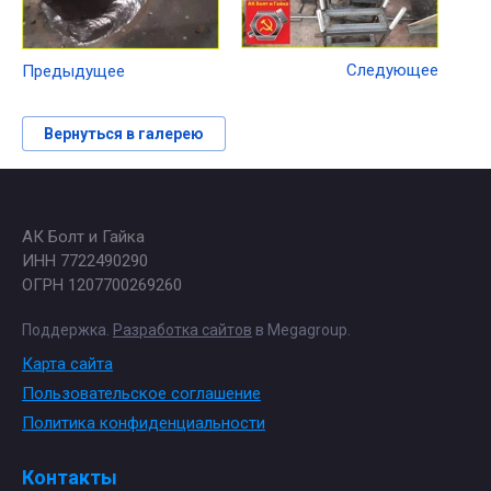
Следующее
Предыдущее
Вернуться в галерею
АК Болт и Гайка
ИНН 7722490290
ОГРН 1207700269260
Поддержка.
Разработка сайтов
в Megagroup.
Карта сайта
Пользовательское соглашение
Политика конфиденциальности
Контакты