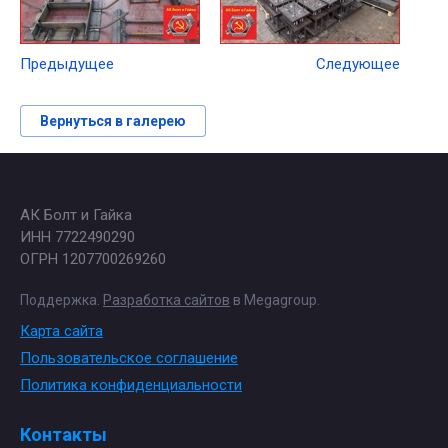
Предыдущее
Следующее
Вернуться в галерею
АК Болт и Гайка
ИНН 7722490290
ОГРН 1207700269260
Поддержка.
Разработка сайтов
в Megagroup.
Карта сайта
Пользовательское соглашение
Политика конфиденциальности
Контакты