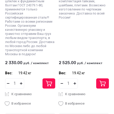
шпилек к фундаментным
комплектация гайками,
болтам ГОСТ 24379.1-80,
шайбами, плитами. Возможно
применяется только
изготовление по чертежам
Российская
заказчика. Доставка по всей
сертифицированная сталь!!!
России!
Работаем со всеми регионами
России. Организуем
качественную упаковку и
грамотно отправим Ваш груз
любым видом транспорта, в
любой город России. Доставка
по Москве либо до любой
транспортной компании
Москвы в подарок!
2 330.00
2 525.00
руб.
/
комплект
руб.
/
комплект
Вес:
19.42 кг
Вес:
19.42 кг
К сравнению
К сравнению
В избранное
В избранное