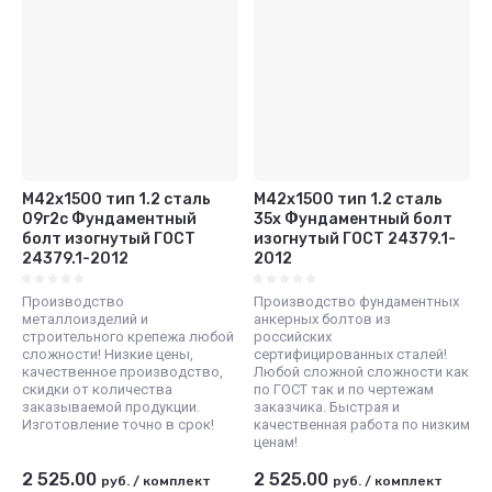
М42x1500 тип 1.2 сталь
М42x1500 тип 1.2 сталь
09г2с Фундаментный
35x Фундаментный болт
болт изогнутый ГОСТ
изогнутый ГОСТ 24379.1-
24379.1-2012
2012
Производство
Производство фундаментных
металлоизделий и
анкерных болтов из
строительного крепежа любой
российских
сложности! Низкие цены,
сертифицированных сталей!
качественное производство,
Любой сложной сложности как
скидки от количества
по ГОСТ так и по чертежам
заказываемой продукции.
заказчика. Быстрая и
Изготовление точно в срок!
качественная работа по низким
ценам!
2 525.00
2 525.00
руб.
/
комплект
руб.
/
комплект