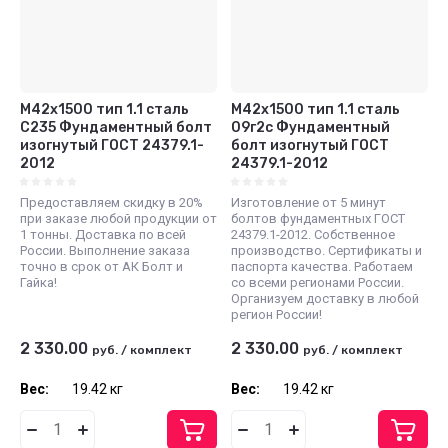
М42x1500 тип 1.1 сталь
М42x1500 тип 1.1 сталь
С235 Фундаментный болт
09г2с Фундаментный
изогнутый ГОСТ 24379.1-
болт изогнутый ГОСТ
2012
24379.1-2012
Предоставляем скидку в 20%
Изготовление от 5 минут
при заказе любой продукции от
болтов фундаментных ГОСТ
1 тонны. Доставка по всей
24379.1-2012. Собственное
России. Выполнение заказа
производство. Сертификаты и
точно в срок от АК Болт и
паспорта качества. Работаем
Гайка!
со всеми регионами России.
Организуем доставку в любой
регион России!
2 330.00
2 330.00
руб.
/
комплект
руб.
/
комплект
Вес:
19.42 кг
Вес:
19.42 кг