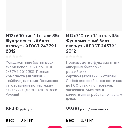
М12х600 тип 1.1 сталь 35х
М12х710 тип 1.1 сталь 35х
Фундаментный болт
Фундаментный болт
изогнутый ГОСТ 24379.1-
изогнутый ГОСТ 24379.1-
2012
2012
Фундаментные болты всех
Производство фундаментных
типов исполнения по ГОСТ
анкерных болтов из
24379.1-2012(80). Полная
российских
комплектация гайками,
сертифицированных сталей!
шайбами, плитами. Возможно
Любой сложной сложности как
изготовление по чертежам
по ГОСТ, так и по чертежам
заказчика. Доставка по всей
заказчика. Быстрая и
России!
качественная работа по низким
ценам!
85.00
99.00
руб.
/
кг
руб.
/
комплект
Вес:
0.61 кг
Вес:
0.71 кг