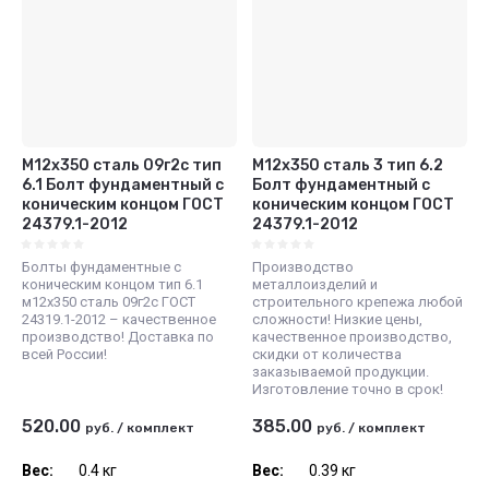
М12х350 сталь 09г2с тип
М12х350 сталь 3 тип 6.2
6.1 Болт фундаментный с
Болт фундаментный с
коническим концом ГОСТ
коническим концом ГОСТ
24379.1-2012
24379.1-2012
Болты фундаментные с
Производство
коническим концом тип 6.1
металлоизделий и
м12х350 сталь 09г2с ГОСТ
строительного крепежа любой
24319.1-2012 – качественное
сложности! Низкие цены,
производство! Доставка по
качественное производство,
всей России!
скидки от количества
заказываемой продукции.
Изготовление точно в срок!
520.00
385.00
руб.
/
комплект
руб.
/
комплект
Вес:
0.4 кг
Вес:
0.39 кг