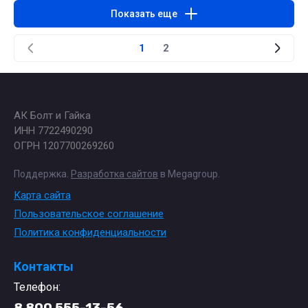
Показать еще
1
2
АК Болт и Гайка
ИНН 7722490290
ОГРН 1207700269260
Поддержка.
Разработка сайтов
в Megagroup.
Карта сайта
Пользовательское соглашение
Политика конфиденциальности
Контакты
Телефон:
8 800 555-13-56