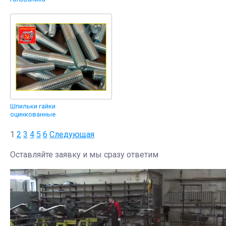
Шпильки гайки
оцинкованные
1
2
3
4
5
6
Следующая
Оставляйте заявку и мы сразу ответим