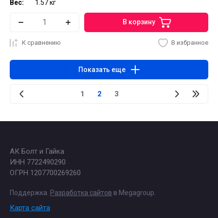
Вес:
1.57 кг
В корзину
К сравнению
В избранное
Показать еще
1
2
3
АК Болт и Гайка
ИНН 7722490290
ОГРН 1207700269260
Поддержка.
Разработка сайтов
в Megagroup.
Карта сайта