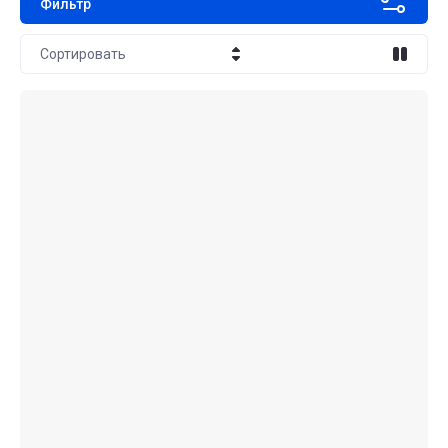
Фильтр
Сортировать
Цена - убывание
Цена - возрастание
Название - Я-А
Название - А-Я