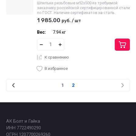
Шпильки резьбовые м52х500 из требуемой
заказчику российской сертифицированной стали
по ГОСТ. Наличие сертификатов на сталь.
1 985.00
руб.
/
шт
Вес:
7.94 кг
К сравнению
В избранное
1
2
АК Болт и Гайка
ИНН 7722490290
ОГРН 1207700269260