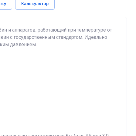
ежу
Калькулятор
ин и аппаратов, работающий при температуре от
ствии с государственным стандартом. Идеально
оким давлением.
 идеальную геометрию резьбы (шаг 4.5 или 3.0