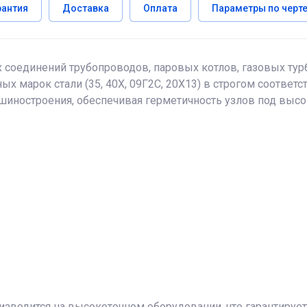
рантия
Доставка
Оплата
Параметры по черт
соединений трубопроводов, паровых котлов, газовых турб
ых марок стали (35, 40Х, 09Г2С, 20Х13) в строгом соответ
ашиностроения, обеспечивая герметичность узлов под выс
изводится на высокоточном оборудовании, что гарантирует