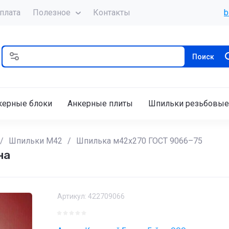
плата
Полезное
Контакты
b
Поиск
керные блоки
Анкерные плиты
Шпильки резьбовые
/
Шпильки М42
/
Шпилька м42х270 ГОСТ 9066–75
на
Артикул:
422709066