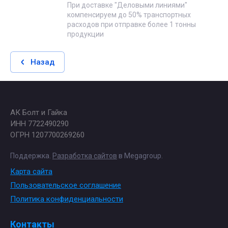
При доставке "Деловыми линиями"
компенсируем до 50% транспортных
расходов при отправке более 1 тонны
продукции
Назад
АК Болт и Гайка
ИНН 7722490290
ОГРН 1207700269260
Поддержка.
Разработка сайтов
в Megagroup.
Карта сайта
Пользовательское соглашение
Политика конфиденциальности
Контакты