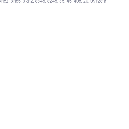
3пс5, 3кп2, с345, с245, 35, 45, 40х, 20, 09г2с и