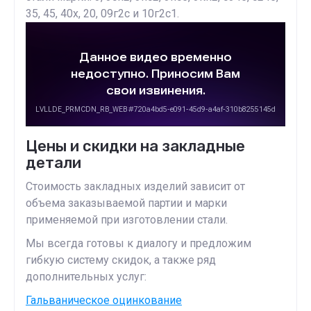
35, 45, 40х, 20, 09г2с и 10г2с1.
Цены и скидки на закладные
детали
Стоимость закладных изделий зависит от
объема заказываемой партии и марки
применяемой при изготовлении стали.
Мы всегда готовы к диалогу и предложим
гибкую систему скидок, а также ряд
дополнительных услуг:
Гальваническое оцинкование