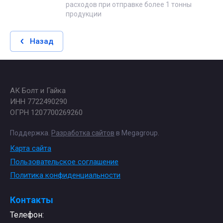
расходов при отправке более 1 тонны
продукции
Назад
АК Болт и Гайка
ИНН 7722490290
ОГРН 1207700269260
Поддержка.
Разработка сайтов
в Megagroup.
Карта сайта
Пользовательское соглашение
Политика конфиденциальности
Контакты
Телефон: