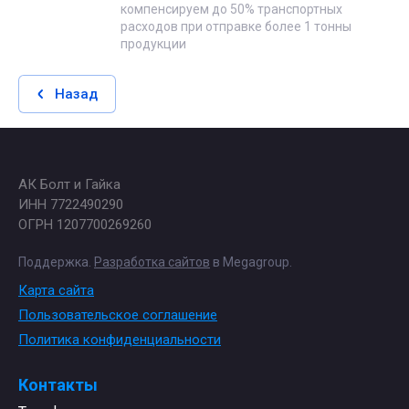
компенсируем до 50% транспортных
расходов при отправке более 1 тонны
продукции
Назад
АК Болт и Гайка
ИНН 7722490290
ОГРН 1207700269260
Поддержка.
Разработка сайтов
в Megagroup.
Карта сайта
Пользовательское соглашение
Политика конфиденциальности
Контакты