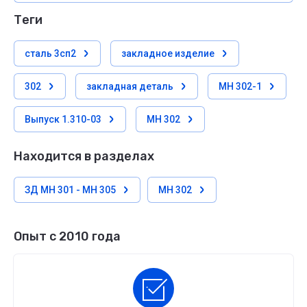
теги
сталь 3сп2
закладное изделие
302
закладная деталь
МН 302-1
Выпуск 1.310-03
МН 302
Находится в разделах
ЗД МН 301 - МН 305
МН 302
Опыт с 2010 года