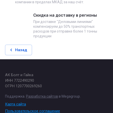
компании в пределах МКАД за наш счёт.
Скидка на доставку в регионы
При доставке "Деловыми линиями"
компенсируем до 50% транспортных
расходов при отправке более 1 тонны
продукции
Назад
АК Болт и Гайка
ИНН 7722490290
ОГРН 1207700269260
Поддержка.
Разработка сайтов
в Megagroup.
Карта сайта
Пользовательское соглашение