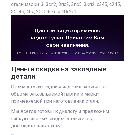
стали марки: 3, 3сп2, 3пс2, 3пс5, 3кп2, с345, с245,
35, 45, 40х, 20, 09г2с и 10г2с1.
Цены и скидки на закладные
детали
Стоимость закладных изделий зависит от
объема заказываемой партии и марки
применяемой при изготовлении стали.
Мы всегда готовы к диалогу и предложим
гибкую систему скидок, а также ряд
дополнительных услуг: