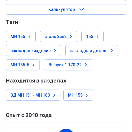
Калькулятор
теги
МН 155
сталь 3сп2
155
закладное изделие
закладная деталь
МН 155-5
Выпуск 1.170-22
Находится в разделах
ЗД МН 151 - МН 160
МН 155
Опыт с 2010 года