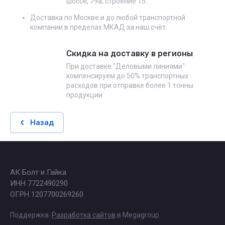
шоссе, 79а, строение 15.
Доставка по Москве и до любой транспортной
компании в пределах МКАД за наш счёт.
Скидка на доставку в регионы
При доставке "Деловыми линиями"
компенсируем до 50% транспортных
расходов при отправке более 1 тонны
продукции
Назад
АК Болт и Гайка
ИНН 7722490290
ОГРН 1207700269260
Поддержка.
Разработка сайтов
в Megagroup.