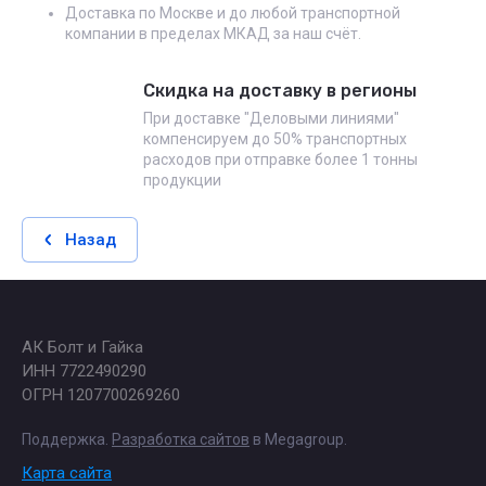
Доставка по Москве и до любой транспортной
компании в пределах МКАД за наш счёт.
Скидка на доставку в регионы
При доставке "Деловыми линиями"
компенсируем до 50% транспортных
расходов при отправке более 1 тонны
продукции
Назад
АК Болт и Гайка
ИНН 7722490290
ОГРН 1207700269260
Поддержка.
Разработка сайтов
в Megagroup.
Карта сайта