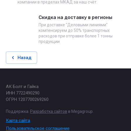
компании в пределах МКАД за наш счёт.
Скидка на доставку в регионы
При доставке "Деловыми линиями"
компенсируем до 50% транспортных
расходов при отправке более 1 тонны
продукции
Назад
АК Болт и Гайка
ИНН 7722490290
ОГРН 1207700269260
Поддержка.
Разработка сайтов
в Megagroup.
Карта сайта
Пользовательское соглашение