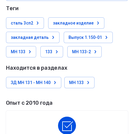
теги
сталь 3сп2
закладное изделие
закладная деталь
Выпуск 1.150-01
МН 133
133
МН 133-2
Находится в разделах
ЗД МН 131 - МН 140
МН 133
Опыт с 2010 года