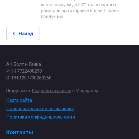
компенсируем до 50% транспортных
расходов при отправке более 1 тонны
продукции
Назад
АК Болт и Гайка
ИНН 7722490290
ОГРН 1207700269260
Поддержка.
Разработка сайтов
в Megagroup.
Карта сайта
Пользовательское соглашение
Политика конфиденциальности
Контакты