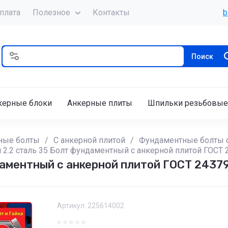
плата
Полезное
Контакты
b
Поиск
керные блоки
Анкерные плиты
Шпильки резьбовые
ные болты
/
С анкерной плитой
/
Фундаментные болты с 
 2.2 сталь 35 Болт фундаментный с анкерной плитой ГОСТ 
даментный с анкерной плитой ГОСТ 24379
Артикул:
225614002