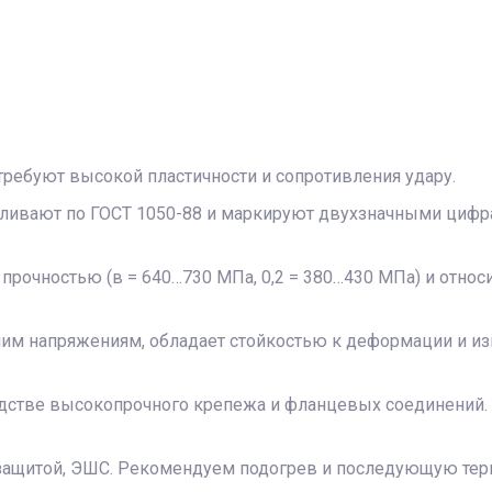
требуют высокой пластичности и сопротивления удару.
авливают по ГОСТ 1050-88 и маркируют двухзначными циф
й прочностью (в = 640…730 МПа, 0,2 = 380…430 МПа) и относ
едним напряжениям, обладает стойкостью к деформации и 
дстве высокопрочного крепежа и фланцевых соединений. Т
защитой, ЭШС. Рекомендуем подогрев и последующую терм