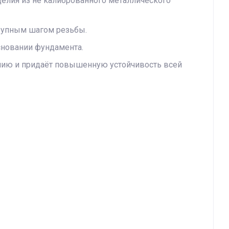
делия из не калиброванного металлического
крупным шагом резьбы.
сновании фундамента.
анию и придаёт повышенную устойчивость всей