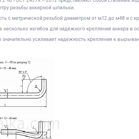
.2 по ГОСТ 24379.1-2012 представляют собой стальные из
метру резьбы анкерной шпильки.
асть с метрической резьбой диаметром от м12 до м48 и с 
 в несколько изгибов для надёжного крепления анкера в о
это значительно усиливает надёжность крепления к вырыв