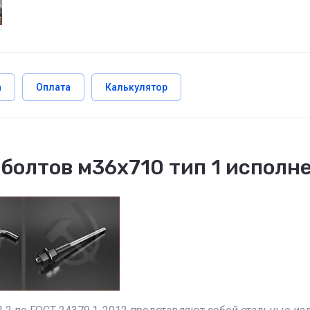
а
Оплата
Калькулятор
олтов м36х710 тип 1 исполне