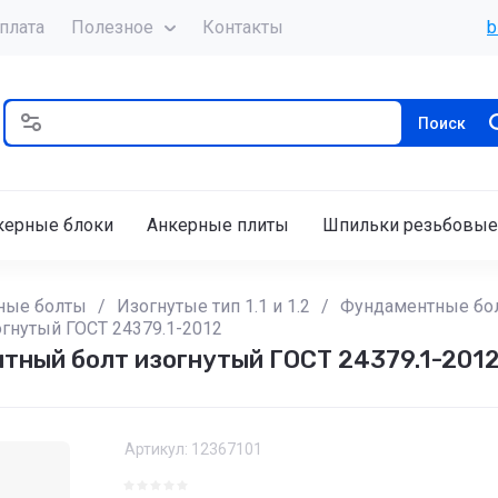
плата
Полезное
Контакты
b
Поиск
керные блоки
Анкерные плиты
Шпильки резьбовые
ные болты
/
Изогнутые тип 1.1 и 1.2
/
Фундаментные бол
огнутый ГОСТ 24379.1-2012
нтный болт изогнутый ГОСТ 24379.1-201
Артикул:
12367101