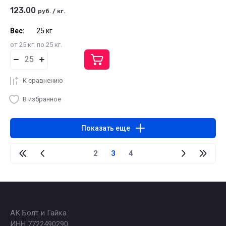
123.00
руб.
/
кг.
Вес:
25 кг
от 25 кг. по 25 кг.
К сравнению
В избранное
Показать еще
2
3
4
АК Болт и Гайка
ИНН 7722490290