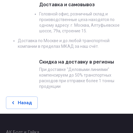
Доставка и самовывоз
Головной офис, розничный склад и
производственные цеха находятся по
одному адресу: г. Москва, Алтуфьевское
шоссе, 79а, строение 15.
Доставка по Москве и до любой транспортной
компании в пределах МКАД за наш счёт.
Скидка на доставку в регионы
При доставке "Деловыми линиями"
компенсируем до 50% транспортных
расходов при отправке более 1 тонны
продукции
Назад
АК Болт и Гайка