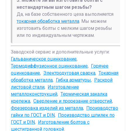
5. Можете ли вы изготовить болты с
нестандартным шагом резьбы?
Да, на базе собственного цеха выполняется
токарная обработка металла
. Мы можем
изготовить болты с мелким шагом резьбы
или по индивидуальным чертежам.
Заводской сервис и дополнительные услуги:
Гальваническое оцинкование
,
Термодиффузионное оцинкование
,
Горячее
оцинкование
,
Электродуговая сварка
,
Токарная
обработка металла
,
Гибка арматуры
,
Раскрой
листовой стали
,
Изготовление
металлоконструкций
,
Термическая закалка
крепежа
,
Сверление и прорезание отверстий
,
Фрезеровка изделий из металла
,
Производство
гайки по ГОСТ и DIN
,
Производство шпилек по
ГОСТ и DIN
,
Изготовление болтов с
шестигранной головкой
.