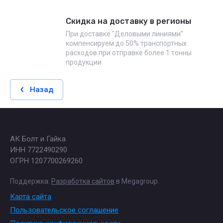
Скидка на доставку в регионы
При доставке "Деловыми линиями"
компенсируем до 50% транспортных
расходов при отправке более 1 тонны
продукции
Назад
АК Болт и Гайка
ИНН 7722490290
ОГРН 1207700269260
Поддержка.
Разработка сайтов
в Megagroup.
Карта сайта
Пользовательское соглашение