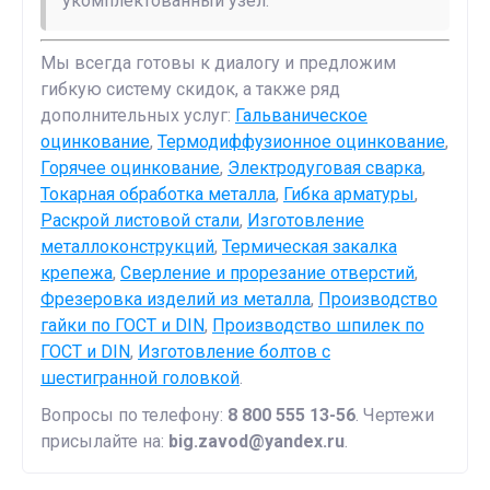
укомплектованный узел.
Мы всегда готовы к диалогу и предложим
гибкую систему скидок, а также ряд
дополнительных услуг:
Гальваническое
оцинкование
,
Термодиффузионное оцинкование
,
Горячее оцинкование
,
Электродуговая сварка
,
Токарная обработка металла
,
Гибка арматуры
,
Раскрой листовой стали
,
Изготовление
металлоконструкций
,
Термическая закалка
крепежа
,
Сверление и прорезание отверстий
,
Фрезеровка изделий из металла
,
Производство
гайки по ГОСТ и DIN
,
Производство шпилек по
ГОСТ и DIN
,
Изготовление болтов с
шестигранной головкой
.
Вопросы по телефону:
8 800 555 13-56
. Чертежи
присылайте на:
big.zavod@yandex.ru
.