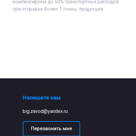
компенсируем до 50% транспортных расходов
при отправке более 1 тонны продукции
Напишите нам
big.zavod@yandex.ru
Перезвонить мне