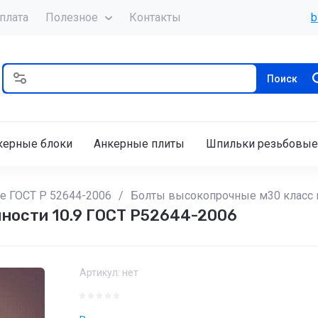
плата
Полезное
Контакты
b
Поиск
керные блоки
Анкерные плиты
Шпильки резьбовые
 ГОСТ Р 52644-2006
/
Болты высокопрочные м30 класс п
чности 10.9 ГОСТ Р52644-2006
Артикул:
нет