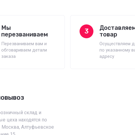
Мы
Доставляе
3
перезваниваем
товар
Перезваниваем вам и
Осуществляем д
обговариваем детали
по указанному в
заказа
адресу
мовывоз
розничный склад и
е цеха находятся по
г. Москва, Алтуфьевское
ение 15.