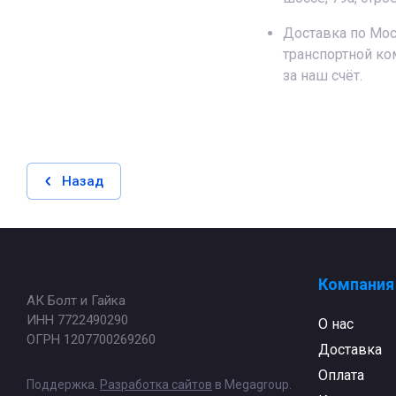
Доставка по Мос
транспортной к
за наш счёт.
Назад
Компания
АК Болт и Гайка
ИНН 7722490290
О нас
ОГРН 1207700269260
Доставка
Оплата
Поддержка.
Разработка сайтов
в Megagroup.